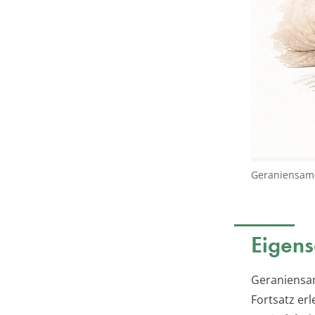
Geraniensame
Eigen
Geraniensam
Fortsatz er