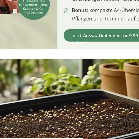
Bonus:
kompakte A4-Übersich
Pflanzen und Terminen auf e
Jetzt Aussaatkalender für 9,99
sichern!