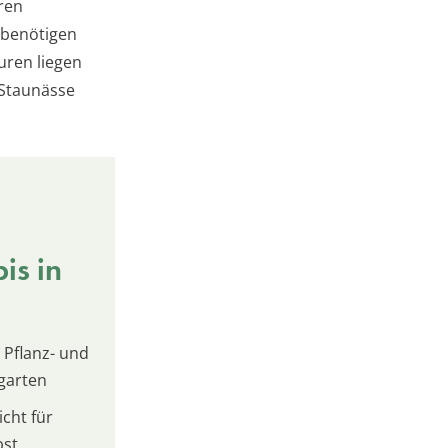
ren
 benötigen
uren liegen
 Staunässe
is in
 Pflanz- und
garten
cht für
bst