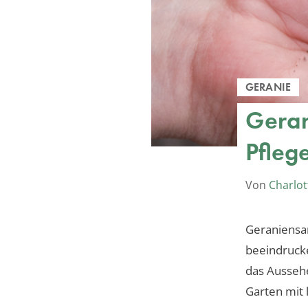
GERANIE
Geran
Pfleg
Von
Charlot
Geraniensa
beeindrucke
das Ausseh
Garten mit 