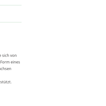
e sich von
 Form eines
ächsen
stützt.