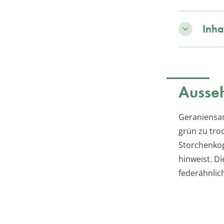
Inha
Ausse
Geraniensam
grün zu tro
Storchenkop
hinweist. D
federähnlic