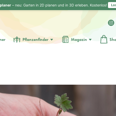
planer
– neu: Garten in 2D planen und in 3D erleben. Kostenlos!
Lo
ner
Pflanzenfinder
Magazin
Sh