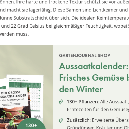
önnen. Ihre harte und trockene Textur schützt sie vor äuße
und macht sie lagerfähig. Diese Samen sind Lichtkeimer und
dünne Substratschicht über sich. Die idealen Keimtemperat
 und 22 Grad Celsius bei gleichmäßiger Feuchtigkeit, wobei
werden muss.
GARTENJOURNAL SHOP
Aussaatkalender:
Frisches Gemüse b
den Winter
130+ Pflanzen:
Alle Aussaat-,
Erntezeiten für den Gemüse
Zusätzlich:
Erweiterte Übersi
Gründünger, Kräuter und O