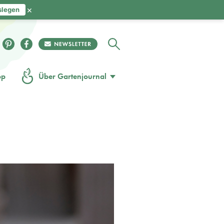
×
slegen
op
Über Gartenjournal