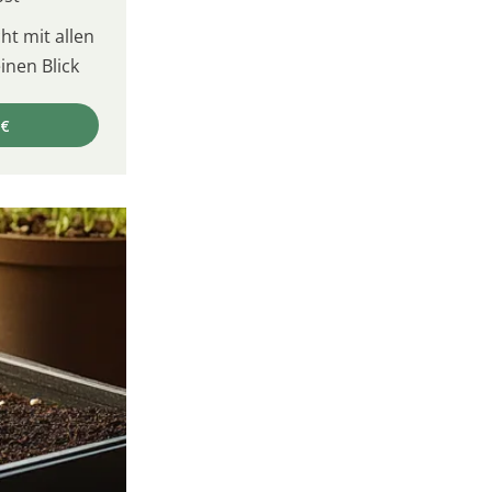
t mit allen
inen Blick
 €