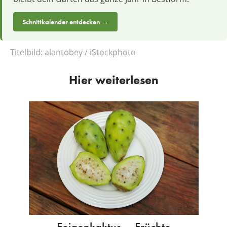
Schnittkalender entdecken →
Titelbild:
alantobey / iStockphoto
Hier weiterlesen
Feigenkaktus – Früchte