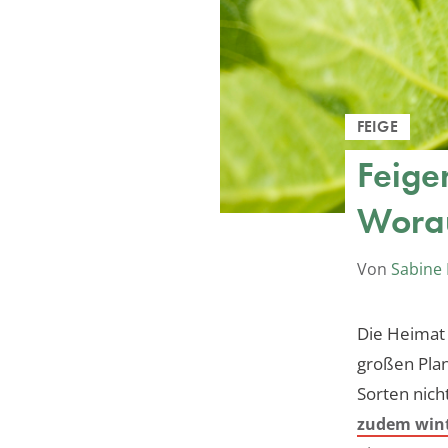
FEIGE
Feige
Worau
Von
Sabine
Die Heimat 
großen Plan
Sorten nich
zudem wint