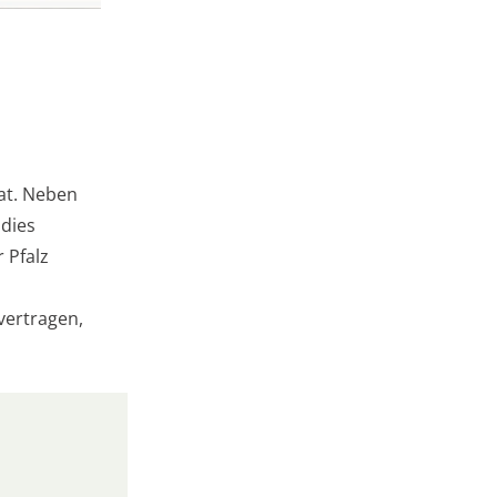
at. Neben
 dies
 Pfalz
vertragen,