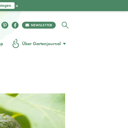
×
slegen
op
Über Gartenjournal