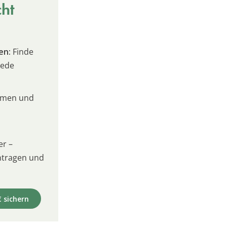
cht
en:
Finde
jede
umen und
er –
intragen und
€ sichern