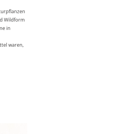
turpflanzen
nd Wildform
me in
ttel waren,