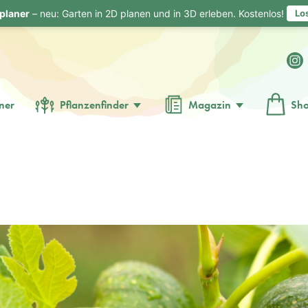
planer
– neu: Garten in 2D planen und in 3D erleben. Kostenlos!
Lo
ner
Pflanzenfinder
Magazin
Sh