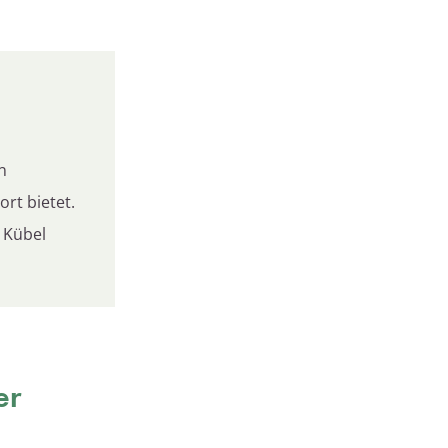
n
rt bietet.
 Kübel
er