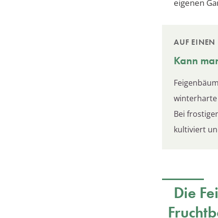
eigenen Ga
AUF EINEN 
Kann man
Feigenbäum
winterharte
Bei frostig
kultiviert 
Die Fe
Frucht