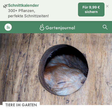
×
🌿
Schnittkalender
Für 9,99 €
300+ Pflanzen,
sichern
perfekte Schnittzeiten!
TIERE IM GARTEN