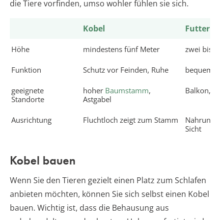
die Tiere vorfinden, umso wohler fühlen sie sich.
Kobel
Futterpl
Höhe
mindestens fünf Meter
zwei bis d
Funktion
Schutz vor Feinden, Ruhe
bequeme 
geeignete
hoher
Baumstamm
,
Balkon, H
Standorte
Astgabel
Ausrichtung
Fluchtloch zeigt zum Stamm
Nahrungsp
Sicht
Kobel bauen
Wenn Sie den Tieren gezielt einen Platz zum Schlafen
anbieten möchten, können Sie sich selbst einen Kobel
bauen. Wichtig ist, dass die Behausung aus