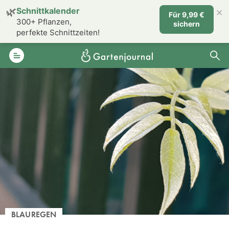
×
🌿
Schnittkalender
Für 9,99 €
300+ Pflanzen,
sichern
perfekte Schnittzeiten!
BLAUREGEN