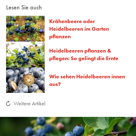
Lesen Sie auch
Krähenbeere oder
Heidelbeeren im Garten
pflanzen
Heidelbeeren pflanzen &
pflegen: So gelingt die Ernte
Wie sehen Heidelbeeren innen
aus?
Weitere Artikel