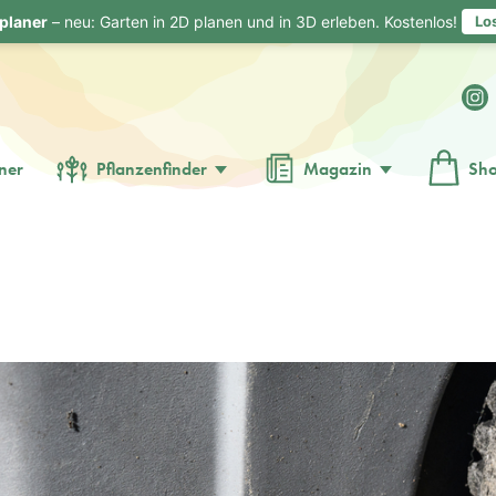
planer
– neu: Garten in 2D planen und in 3D erleben. Kostenlos!
Lo
ner
Pflanzenfinder
Magazin
Sh