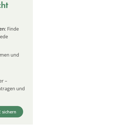
cht
en:
Finde
jede
umen und
er –
intragen und
€ sichern