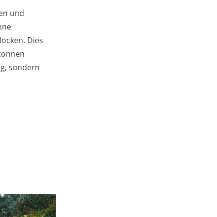
len und
onne
locken. Dies
ltonnen
ng, sondern