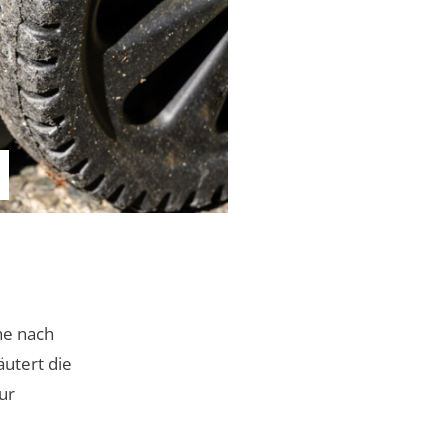
he nach
utert die
ur