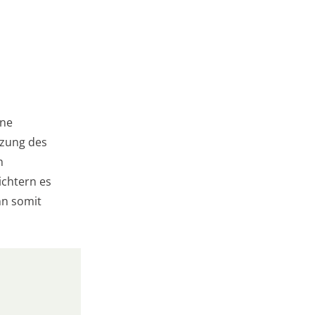
ine
tzung des
h
ichtern es
nn somit