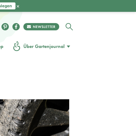
×
slegen
op
Über Gartenjournal