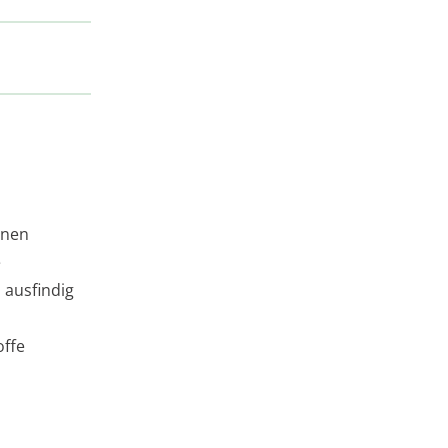
nnen
e
 ausfindig
offe