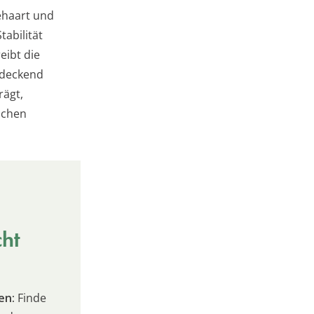
behaart und
tabilität
eibt die
ndeckend
rägt,
ichen
cht
en:
Finde