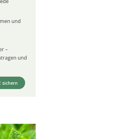
jede
umen und
er –
intragen und
€ sichern