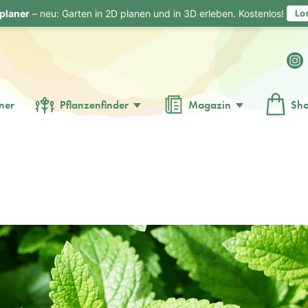
planer
– neu: Garten in 2D planen und in 3D erleben. Kostenlos!
Lo
ner
Pflanzenfinder
Magazin
Sh