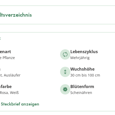
ltsverzeichnis
f
zenart
Lebenszyklus
e Pflanze
Mehrjährig
s
Wuchshöhe
t, Ausläufer
30 cm bis 100 cm
nfarbe
Blütenform
, Rosa, Weiß
Scheinähren
Steckbrief anzeigen