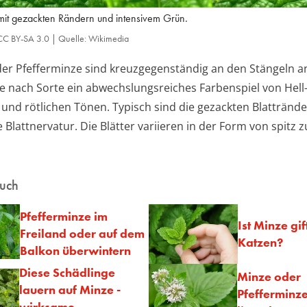
 mit gezackten Rändern und intensivem Grün.
z: CC BY-SA 3.0 | Quelle: Wikimedia
 der Pfefferminze sind kreuzgegenständig an den Stängeln 
je nach Sorte ein abwechslungsreiches Farbenspiel von Hell-
und rötlichen Tönen. Typisch sind die gezackten Blattrände
Blattnervatur. Die Blätter variieren in der Form von spitz z
auch
Pfefferminze im
Ist Minze gif
Freiland oder auf dem
Katzen?
Balkon überwintern
Diese Schädlinge
Minze oder
lauern auf Minze -
Pfefferminze
wirksame