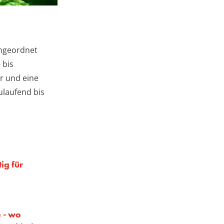
angeordnet
 bis
r und eine
ulaufend bis
tig für
 - wo