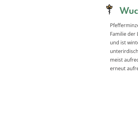
Wuc
Pfefferminze
Familie der
und ist wint
unterirdisc
meist aufre
erneut aufr