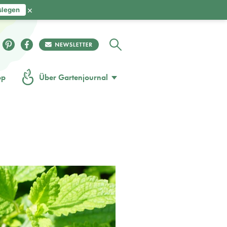
×
slegen
op
Über Gartenjournal