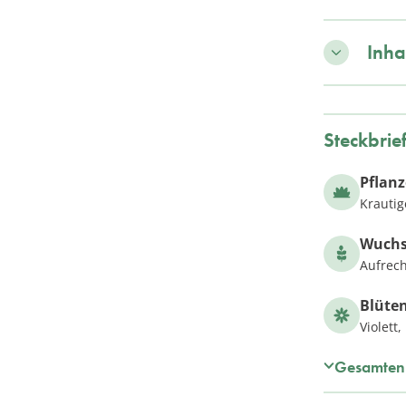
Inha
Steckbrie
Pflan
Krautig
Wuch
Aufrech
Blüte
Violett
Gesamten 