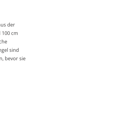
aus der
d 100 cm
iche
ngel sind
, bevor sie