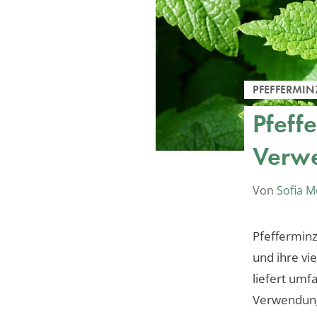
PFEFFERMIN
Pfeff
Verwe
Von
Sofia M
Pfefferminz
und ihre vi
liefert umf
Verwendung