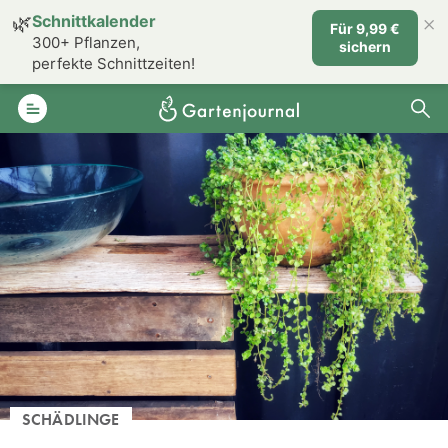
×
🌿
Schnittkalender
Für 9,99 €
300+ Pflanzen,
sichern
perfekte Schnittzeiten!
SCHÄDLINGE