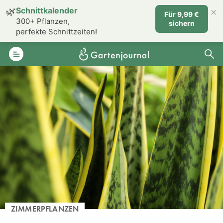
×
🌿
Schnittkalender
Für 9,99 €
300+ Pflanzen,
sichern
perfekte Schnittzeiten!
ZIMMERPFLANZEN