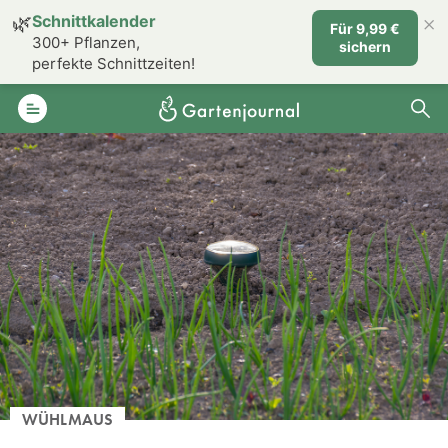
×
🌿
Schnittkalender
Für 9,99 €
300+ Pflanzen,
sichern
perfekte Schnittzeiten!
WÜHLMAUS