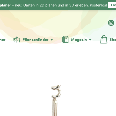
planer
– neu: Garten in 2D planen und in 3D erleben. Kostenlos!
Lo
ner
Pflanzenfinder
Magazin
Sh