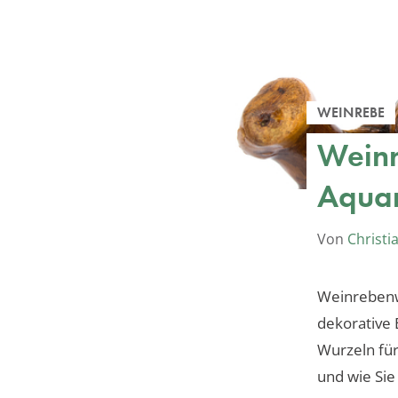
WEINREBE
Weinr
Aquar
Von
Christi
Weinrebenwu
dekorative 
Wurzeln für
und wie Sie