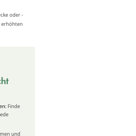
ecke oder -
e erhöhten
cht
en:
Finde
jede
umen und