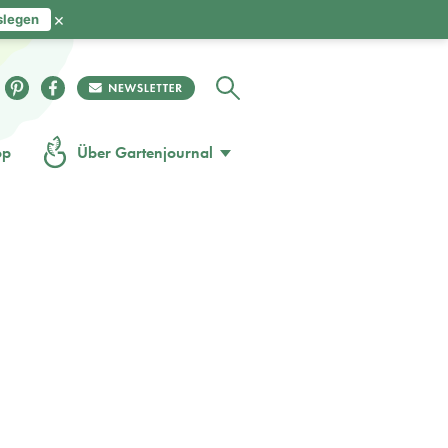
×
slegen
op
Über Gartenjournal