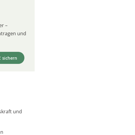
er –
intragen und
€ sichern
skraft und
en