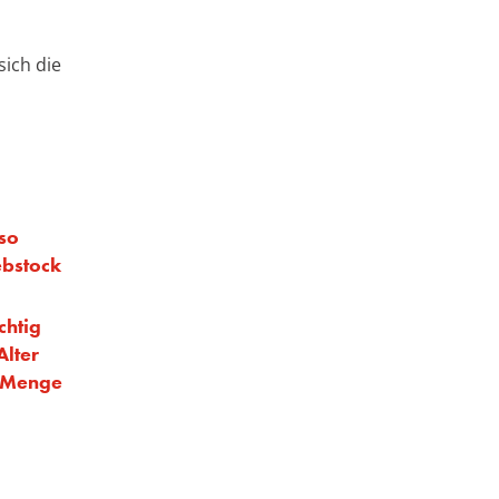
sich die
 so
ebstock
chtig
Alter
e Menge