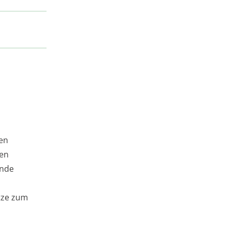
hen
ten
ende
ätze zum