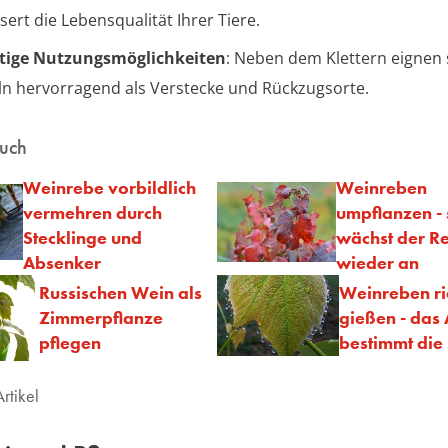
sert die Lebensqualität Ihrer Tiere.
ltige Nutzungsmöglichkeiten
: Neben dem Klettern eignen 
n hervorragend als Verstecke und Rückzugsorte.
auch
Weinrebe vorbildlich
Weinreben
vermehren durch
umpflanzen -
Stecklinge und
wächst der R
Absenker
wieder an
Russischen Wein als
Weinreben ri
Zimmerpflanze
gießen - das 
pflegen
bestimmt di
rtikel