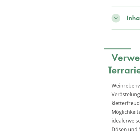
Inha
Verwe
Terrari
Weinrebenwu
Verästelung
kletterfreu
Möglichkeit
idealerweis
Dösen und 