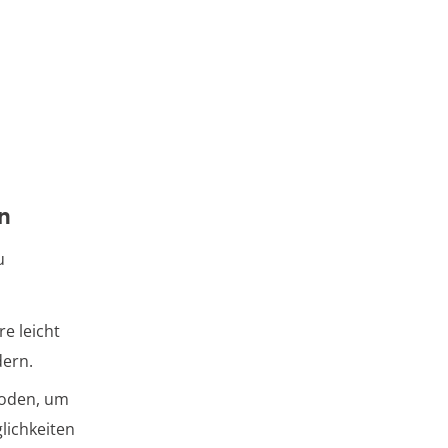
n
u
re leicht
dern.
Boden, um
lichkeiten