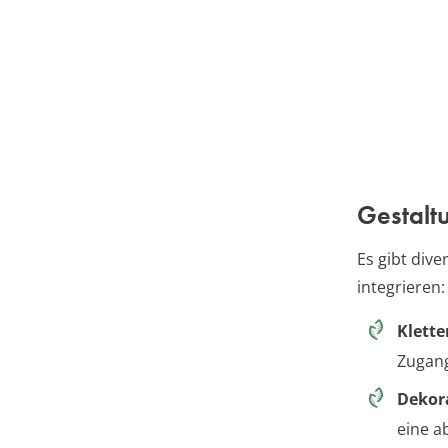
Gestalt
Es gibt div
integrieren:
Klett
Zugang
Dekor
eine a