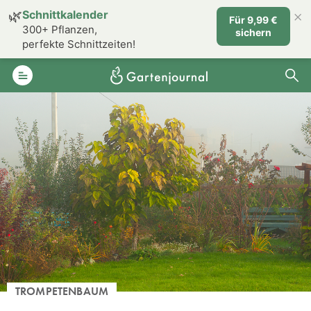
×
🌿
Schnittkalender
Für 9,99 €
300+ Pflanzen,
sichern
perfekte Schnittzeiten!
TROMPETENBAUM