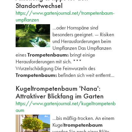
Standortwechsel
https://www.gartenjournal.net/trompetenbaum-
umpflanzen
…oder Hornspäne sind
besonders geeignet. — Risiken
und Herausforderungen beim
Umpflanzen Das Umpflanzen
eines
Trompetenbaum
s bringt einige
Herausforderungen mit sich. ***
Wurzelschädigung Die Feinwurzeln des
Trompetenbaum
s befinden sich weit entfernt…
Kugeltrompetenbaum 'Nana':
Attraktiver Blickfang im Garten
https://www.gartenjournal.net/kugeltrompetenb
aum
…bis mäßig-trocken. An einem
Kugel
trompetenbaum
werden Sie nach einer Blüte