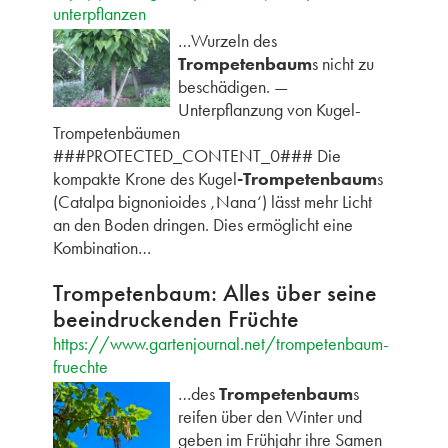
unterpflanzen
…Wurzeln des
Trompetenbaum
s nicht zu
beschädigen. —
Unterpflanzung von Kugel-
Trompetenbäumen
###PROTECTED_CONTENT_0### Die
kompakte Krone des Kugel
-Trompetenbaum
s
(Catalpa bignonioides ‚Nana‘) lässt mehr Licht
an den Boden dringen. Dies ermöglicht eine
Kombination…
Trompetenbaum: Alles über seine
beeindruckenden Früchte
https://www.gartenjournal.net/trompetenbaum-
fruechte
…des
Trompetenbaum
s
reifen über den Winter und
geben im Frühjahr ihre Samen