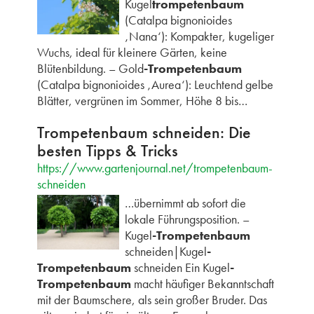
Kugel
trompetenbaum
(Catalpa bignonioides
‚Nana‘): Kompakter, kugeliger
Wuchs, ideal für kleinere Gärten, keine
Blütenbildung. – Gold
-Trompetenbaum
(Catalpa bignonioides ‚Aurea‘): Leuchtend gelbe
Blätter, vergrünen im Sommer, Höhe 8 bis…
Trompetenbaum schneiden: Die
besten Tipps & Tricks
https://www.gartenjournal.net/trompetenbaum-
schneiden
…übernimmt ab sofort die
lokale Führungsposition. –
Kugel
-Trompetenbaum
schneiden|Kugel
-
Trompetenbaum
schneiden Ein Kugel
-
Trompetenbaum
macht häufiger Bekanntschaft
mit der Baumschere, als sein großer Bruder. Das