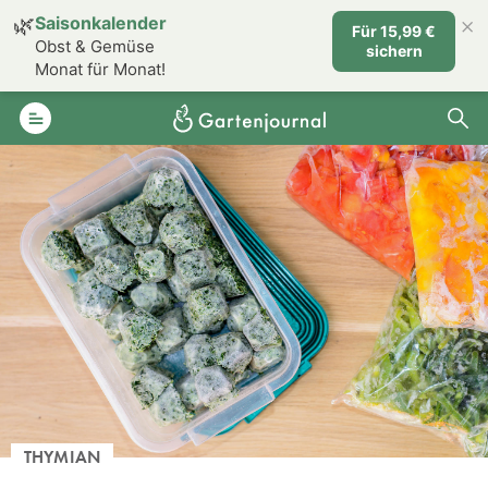
×
🌿
Saisonkalender
Für 15,99 €
Obst & Gemüse
sichern
Monat für Monat!
THYMIAN