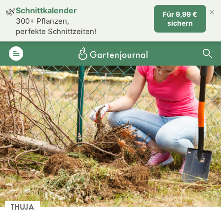
×
🌿
Schnittkalender
Für 9,99 €
300+ Pflanzen,
sichern
perfekte Schnittzeiten!
THUJA