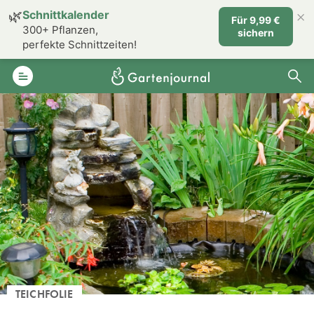
×
🌿
Schnittkalender
Für 9,99 €
300+ Pflanzen,
sichern
perfekte Schnittzeiten!
TEICHFOLIE