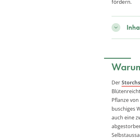
fördern.
Inha
Warum
Der
Storch
Blütenreich
Pflanze von
buschiges W
auch eine z
abgestorben
Selbstaussa