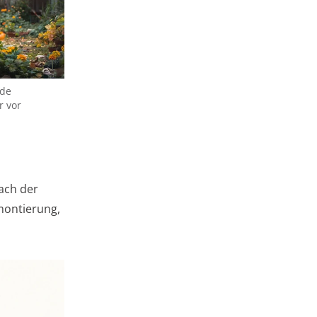
nde
r vor
ach der
montierung,