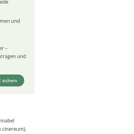
jede
umen und
er –
intragen und
€ sichern
hnabel
 cinereum),