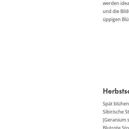
werden idea
und die Bil
üppigen Blü
Herbstsc
Spät blühen
Sibirische 
(Geranium s
Blutrote St