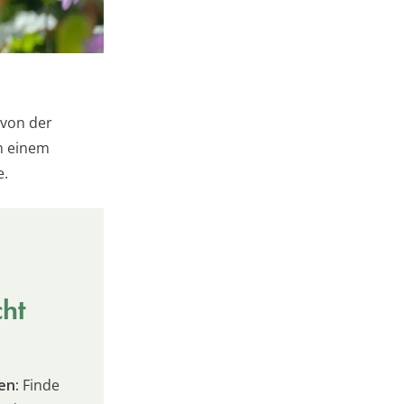
 von der
n einem
e.
cht
en:
Finde