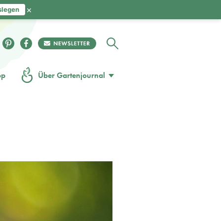
×
slegen
op
Über Gartenjournal