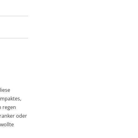
diese
kompaktes,
n regen
kranker oder
wollte