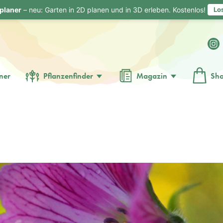
planer
– neu: Garten in 2D planen und in 3D erleben. Kostenlos!
Lo
ner
Pflanzenfinder
Magazin
Sh