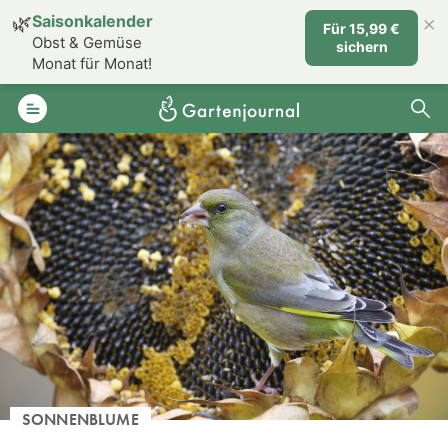
×
🌿
Saisonkalender
Für 15,99 €
Obst & Gemüse
sichern
Monat für Monat!
SONNENBLUME