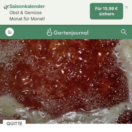
×
🌿
Saisonkalender
Für 15,99 €
Obst & Gemüse
sichern
Monat für Monat!
QUITTE