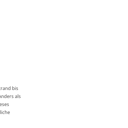
trand bis
Anders als
ieses
liche