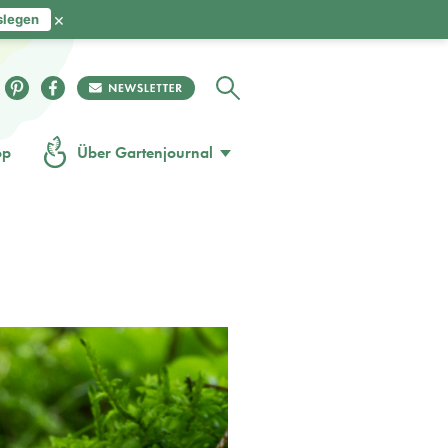
×
slegen
op
Über Gartenjournal