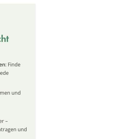
cht
en:
Finde
jede
umen und
er –
intragen und