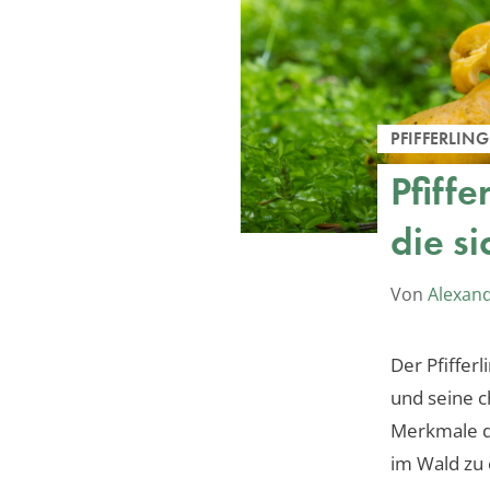
PFIFFERLING
Pfiff
die s
Von
Alexan
Der Pfiffer
und seine c
Merkmale de
im Wald zu