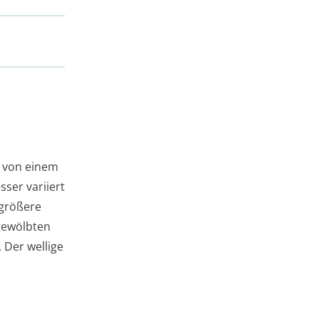
e von einem
ser variiert
 größere
gewölbten
 Der wellige