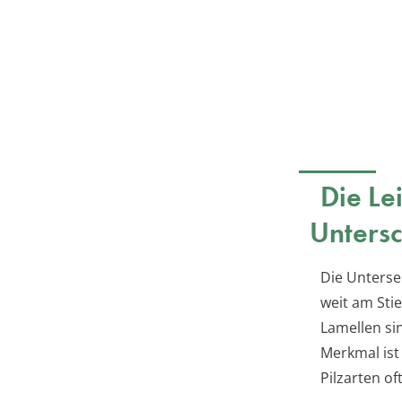
Die Le
Unters
Die Unterse
weit am Stie
Lamellen sin
Merkmal is
Pilzarten of