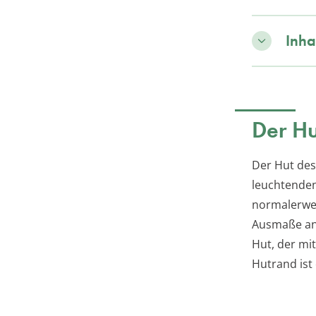
Inha
Der Hu
Der Hut des
leuchtenden
normalerwei
Ausmaße ann
Hut, der mi
Hutrand ist