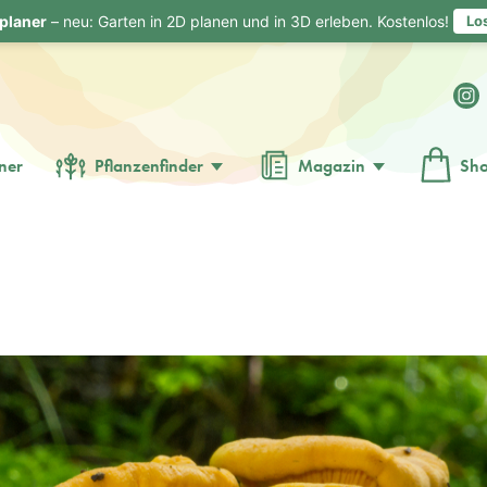
planer
– neu: Garten in 2D planen und in 3D erleben. Kostenlos!
Lo
ner
Pflanzenfinder
Magazin
Sh