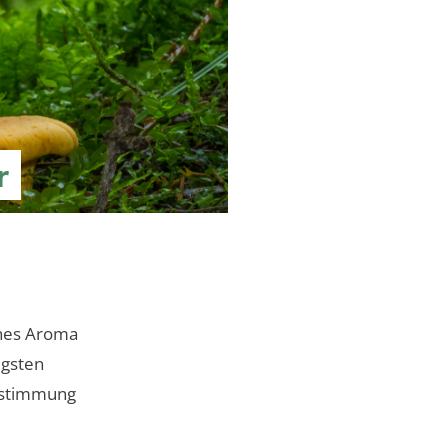
r
sches Aroma
igsten
Bestimmung