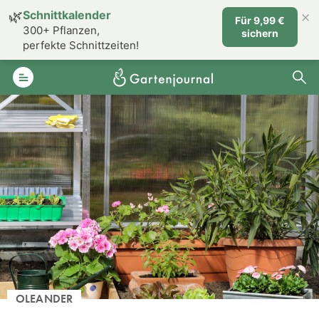
×
🌿
Schnittkalender
Für 9,99 €
300+ Pflanzen,
sichern
perfekte Schnittzeiten!
OLEANDER