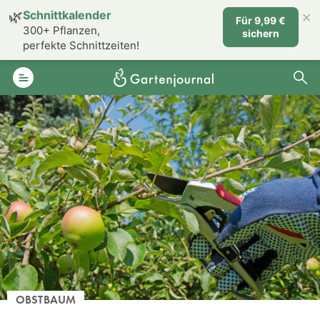
×
🌿
Schnittkalender
Für 9,99 €
300+ Pflanzen,
sichern
perfekte Schnittzeiten!
OBSTBAUM