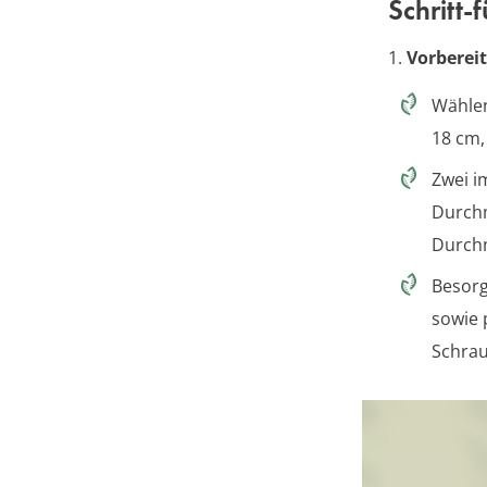
Schritt-
1.
Vorbereit
Wählen
18 cm,
Zwei i
Durchm
Durchm
Besorg
sowie 
Schrau