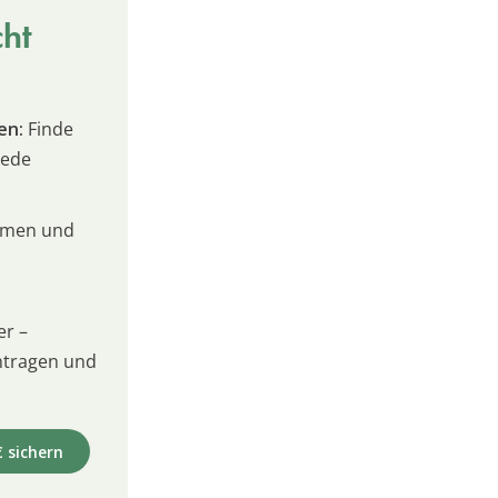
cht
en:
Finde
jede
umen und
er –
intragen und
€ sichern