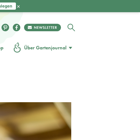
×
slegen
op
Über Gartenjournal