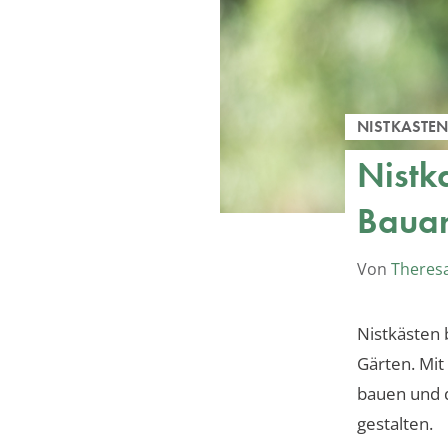
NISTKASTE
Nistk
Bauan
Von
Theres
Nistkästen 
Gärten. Mit 
bauen und d
gestalten.