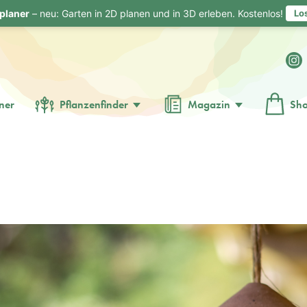
planer
– neu: Garten in 2D planen und in 3D erleben. Kostenlos!
Lo
ner
Pflanzenfinder
Magazin
Sh