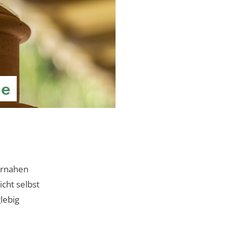
he
urnahen
icht selbst
lebig