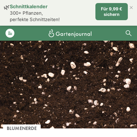
×
🌿
Schnittkalender
Für 9,99 €
300+ Pflanzen,
sichern
perfekte Schnittzeiten!
BLUMENERDE