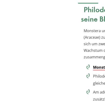
Philod
seine B
Monstera un
(Araceae) z
sich um zwe
Wachstum de
zusammenge
Monst
Philod
gleic
Am adu
zusätz