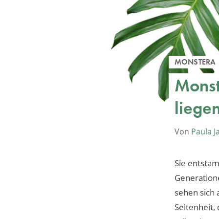
MONSTERA
Monst
liege
Von
Paula J
Sie entsta
Generation
sehen sich 
Seltenheit,