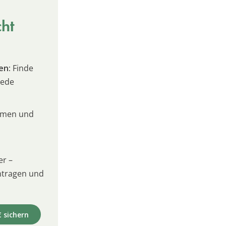
cht
en:
Finde
jede
umen und
er –
intragen und
€ sichern