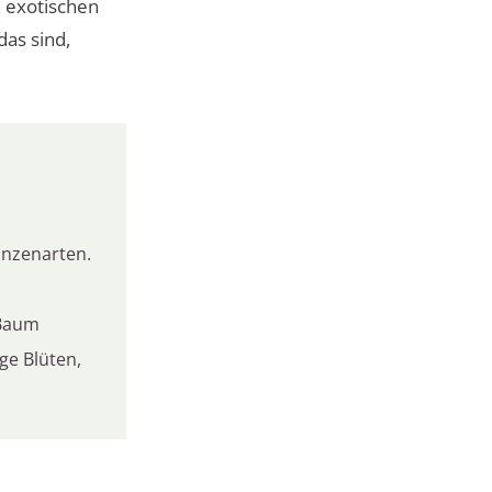
n exotischen
das sind,
anzenarten.
 Baum
ige Blüten,