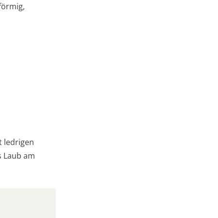
förmig,
t ledrigen
as Laub am