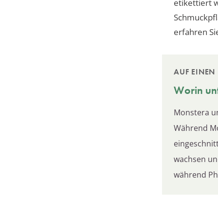
etikettiert
Schmuckpfla
erfahren Sie
AUF EINEN 
Worin unt
Monstera un
Während Mon
eingeschnit
wachsen und 
während Phi