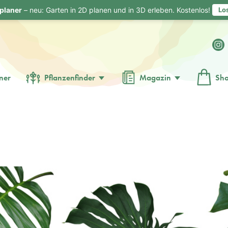
planer
– neu: Garten in 2D planen und in 3D erleben. Kostenlos!
Lo
ner
Pflanzenfinder
Magazin
Sh