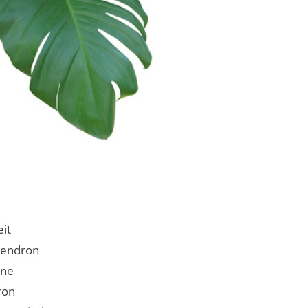
it
dendron
ine
ron