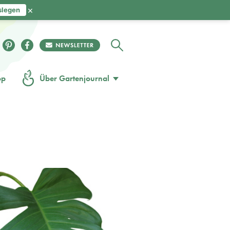
×
slegen
op
Über Gartenjournal