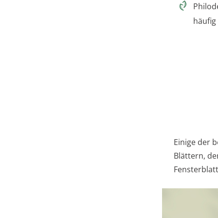
Philod
häufig
Einige der b
Blättern, d
Fensterblat