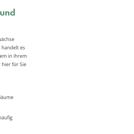
 und
wächse
 handelt es
rem in ihrem
hier für Sie
 Bäume
häufig