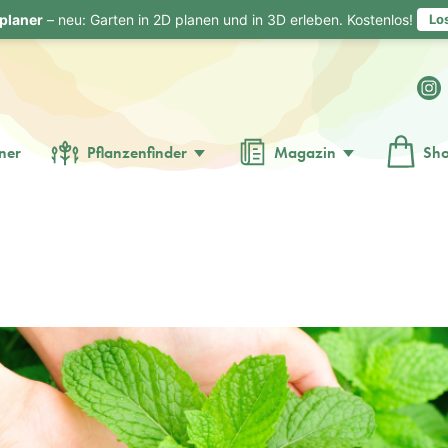
planer
– neu: Garten in 2D planen und in 3D erleben. Kostenlos!
Lo
ner
Pflanzenfinder
Magazin
Sh