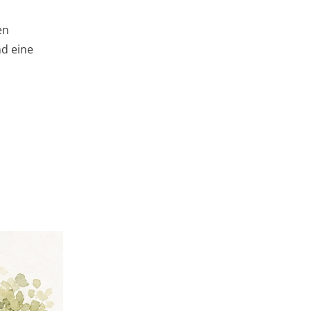
en
nd eine