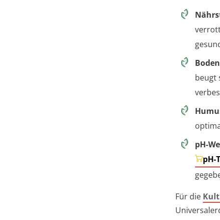
Nährs
verrot
gesun
Boden
beugt 
verbes
Humus
optima
pH-We
pH-T
gegebe
Für die
Kult
Universaler