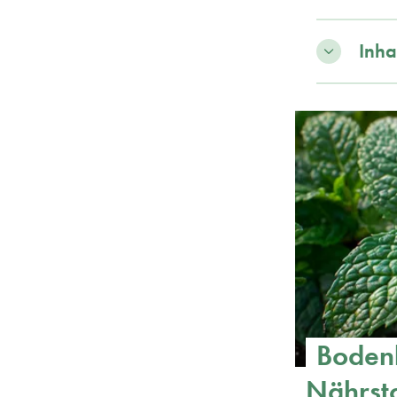
Inha
Bodenb
Nährsto