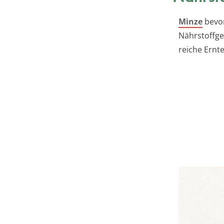
Minze
bevor
Nährstoffge
reiche Ernte