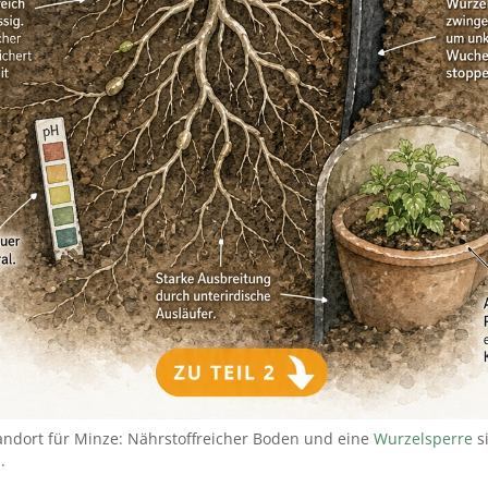
andort für Minze: Nährstoffreicher Boden und eine
Wurzelsperre
s
.