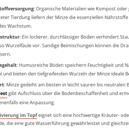
toffversorgung
: Organische Materialien wie Kompost oder 
teter Tierdung liefern der Minze die essenziellen Nährstoffe 
des Wachstum.
struktur
: Ein lockerer, durchlässiger Boden verhindert St
so Wurzelfäule vor. Sandige Beimischungen können die Dra
sern.
gehalt
: Humusreiche Böden speichern Feuchtigkeit und N
l und bieten den tiefgreifenden Wurzeln der Minze ideale 
rt
: Minze gedeiht am besten in leicht sauren bis neutralen 
est
gibt Aufschluss über die Bodenbeschaffenheit und erm
nenfalls eine Anpassung.
ivierung im Topf
eignet sich eine hochwertige Kräuter- ode
de, die eine gute Wasserführung gewährleistet und gleichzei