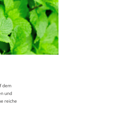
uf dem
gen und
e reiche