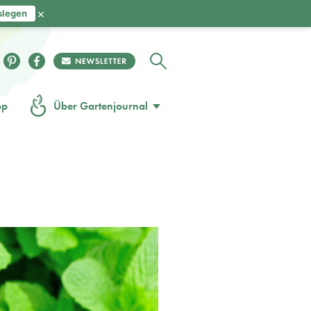
×
slegen
op
Über Gartenjournal