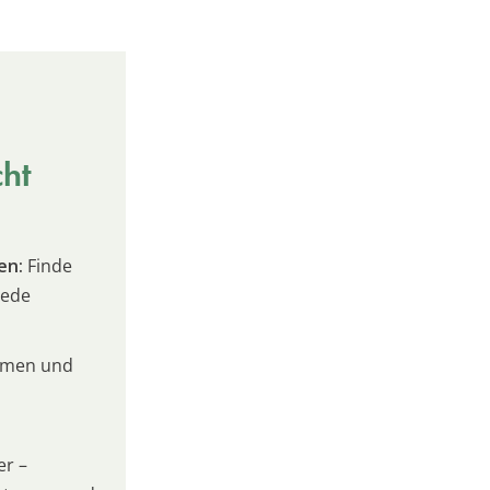
cht
en:
Finde
jede
umen und
er –