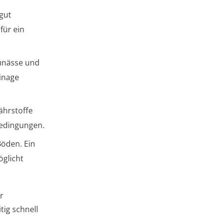
gut
für ein
aunässe und
inage
ährstoffe
Bedingungen.
Böden. Ein
öglicht
r
tig schnell