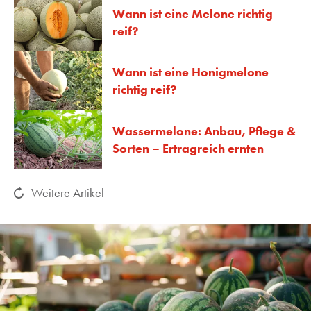
Wann ist eine Melone richtig
reif?
Wann ist eine Honigmelone
richtig reif?
Wassermelone: Anbau, Pflege &
Sorten – Ertragreich ernten
Weitere Artikel