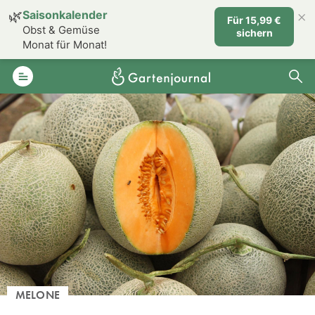
×
🌿
Saisonkalender
Für 15,99 €
Obst & Gemüse
sichern
Monat für Monat!
MELONE