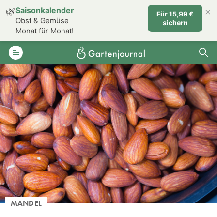
×
🌿
Saisonkalender
Für 15,99 €
Obst & Gemüse
sichern
Monat für Monat!
MANDEL