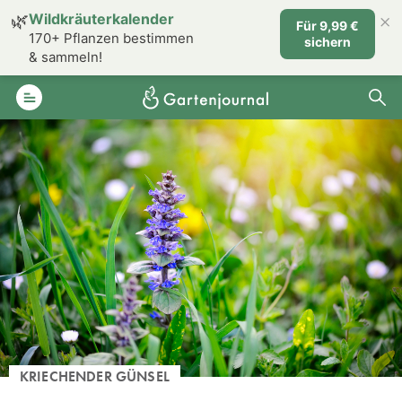
×
🌿
Wildkräuterkalender
Für 9,99 €
170+ Pflanzen bestimmen
sichern
& sammeln!
KRIECHENDER GÜNSEL