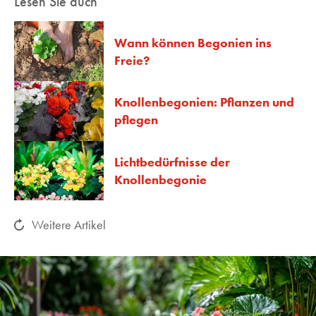
Lesen Sie auch
Wann können Begonien ins
Freie?
Knollenbegonien: Pflanzen und
pflegen
Lichtbedürfnisse der
Knollenbegonie
Weitere Artikel