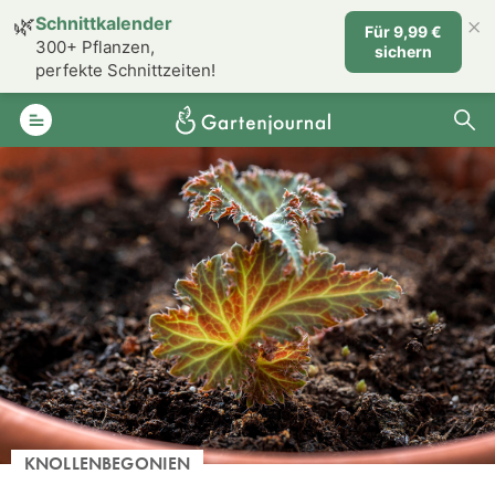
×
🌿
Schnittkalender
Für 9,99 €
300+ Pflanzen,
sichern
perfekte Schnittzeiten!
KNOLLENBEGONIEN