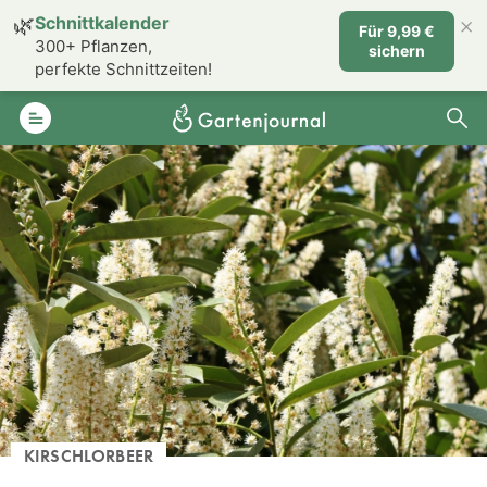
×
🌿
Schnittkalender
Für 9,99 €
300+ Pflanzen,
sichern
perfekte Schnittzeiten!
KIRSCHLORBEER