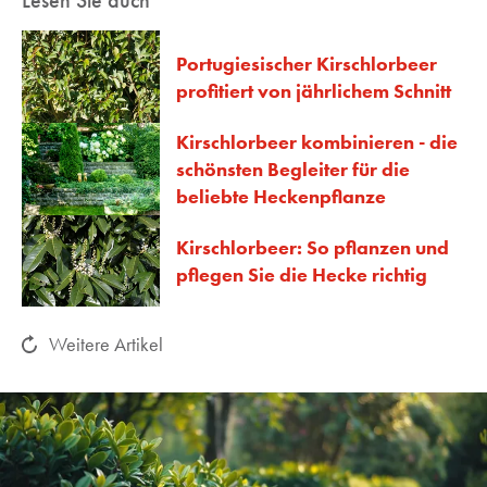
Lesen Sie auch
Portugiesischer Kirschlorbeer
profitiert von jährlichem Schnitt
Kirschlorbeer kombinieren - die
schönsten Begleiter für die
beliebte Heckenpflanze
Kirschlorbeer: So pflanzen und
pflegen Sie die Hecke richtig
Weitere Artikel