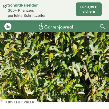
×
🌿
Schnittkalender
Für 9,99 €
300+ Pflanzen,
sichern
perfekte Schnittzeiten!
KIRSCHLORBEER