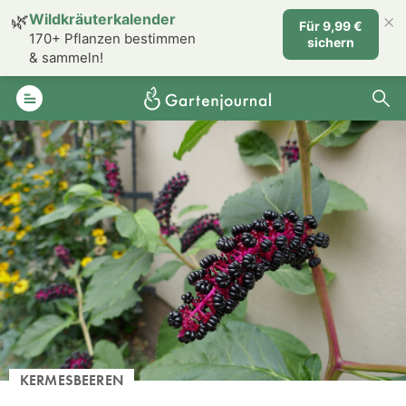
×
🌿
Wildkräuterkalender
Für 9,99 €
170+ Pflanzen bestimmen
sichern
& sammeln!
KERMESBEEREN