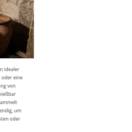
n idealer
r oder eine
ung von
enießbar
nsammelt
wendig, um
sten oder