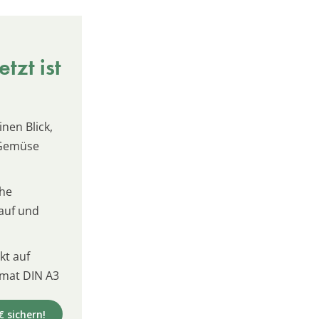
tzt ist
inen Blick,
 Gemüse
che
kauf und
t auf
mat DIN A3
€ sichern!