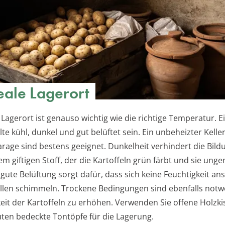
eale Lagerort
 Lagerort ist genauso wichtig wie die richtige Temperatur. Ei
lte kühl, dunkel und gut belüftet sein. Ein unbeheizter Kelle
Garage sind bestens geeignet. Dunkelheit verhindert die Bild
em giftigen Stoff, der die Kartoffeln grün färbt und sie ung
 gute Belüftung sorgt dafür, dass sich keine Feuchtigkeit a
llen schimmeln. Trockene Bedingungen sind ebenfalls not
keit der Kartoffeln zu erhöhen. Verwenden Sie offene Holzki
üten bedeckte Tontöpfe für die Lagerung.