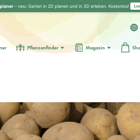
planer
– neu: Garten in 2D planen und in 3D erleben. Kostenlos!
Lo
ner
Pflanzenfinder
Magazin
Sh