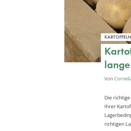
KARTOFFEL
Kartof
lange
Von
Corneli
Die richtig
Ihrer Karto
Lagerbeding
richtigen L