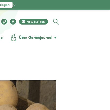
×
slegen
op
Über Gartenjournal