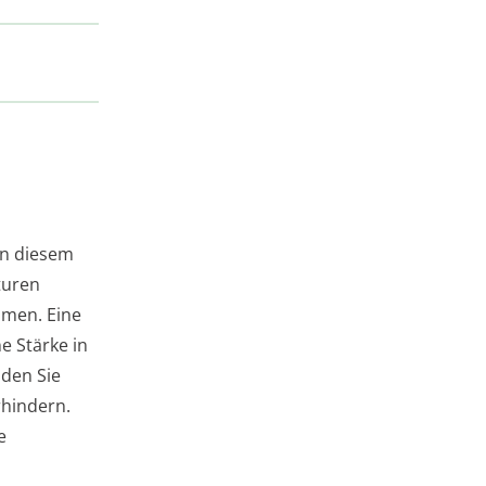
In diesem
turen
eimen. Eine
e Stärke in
den Sie
rhindern.
e