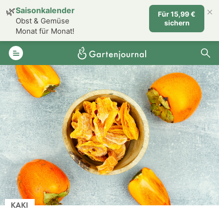
×
🌿
Saisonkalender
Für 15,99 €
Obst & Gemüse
sichern
Monat für Monat!
KAKI