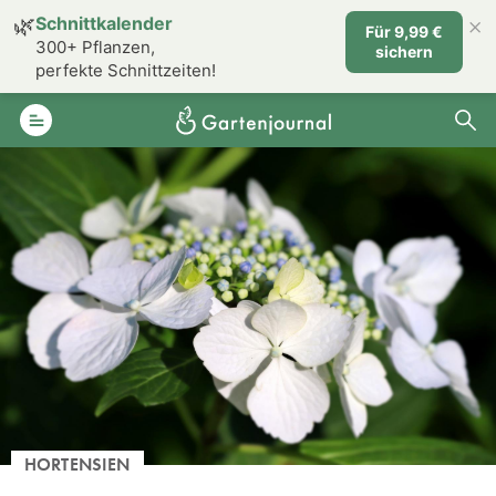
×
🌿
Schnittkalender
Für 9,99 €
300+ Pflanzen,
sichern
perfekte Schnittzeiten!
HORTENSIEN