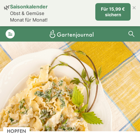
×
🌿
Saisonkalender
Für 15,99 €
Obst & Gemüse
sichern
Monat für Monat!
HOPFEN