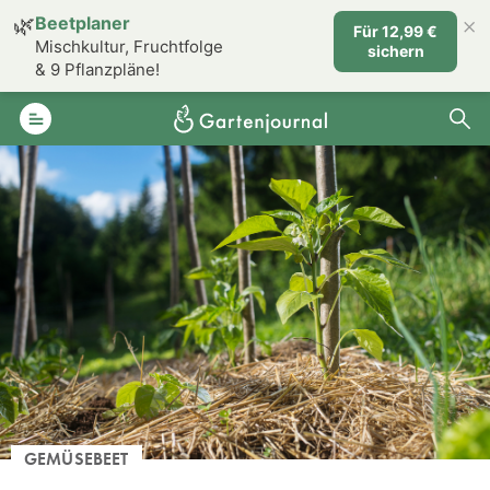
×
🌿
Beetplaner
Für 12,99 €
Mischkultur, Fruchtfolge
sichern
& 9 Pflanzpläne!
GEMÜSEBEET