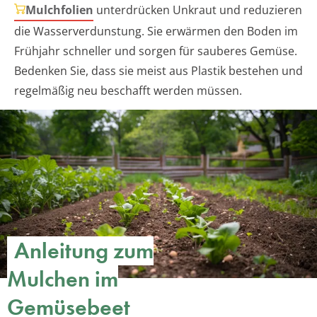
Mulchfolien
unterdrücken Unkraut und reduzieren
die Wasserverdunstung. Sie erwärmen den Boden im
Frühjahr schneller und sorgen für sauberes Gemüse.
Bedenken Sie, dass sie meist aus Plastik bestehen und
regelmäßig neu beschafft werden müssen.
Anleitung zum
Mulchen im
Gemüsebeet