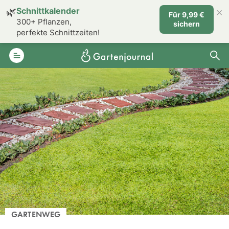
×
🌿
Schnittkalender
Für 9,99 €
300+ Pflanzen,
sichern
perfekte Schnittzeiten!
GARTENWEG