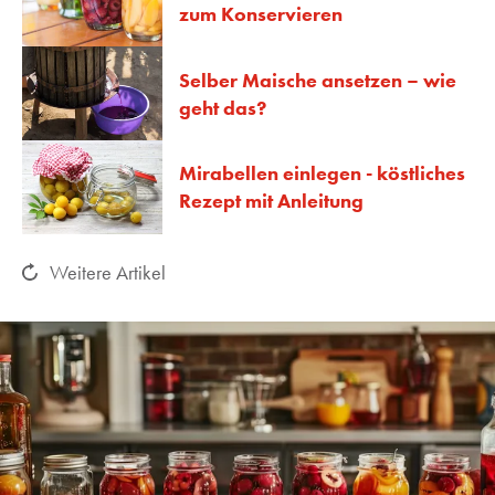
zum Konservieren
Selber Maische ansetzen – wie
geht das?
Mirabellen einlegen - köstliches
Rezept mit Anleitung
Weitere Artikel