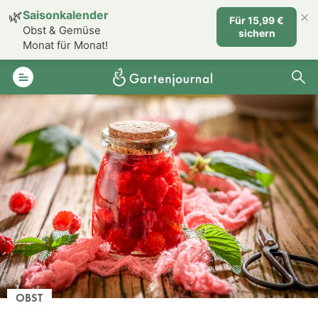
×
🌿
Saisonkalender
Für 15,99 €
Obst & Gemüse
sichern
Monat für Monat!
OBST