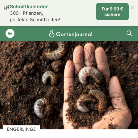
×
🌿
Schnittkalender
Für 9,99 €
300+ Pflanzen,
sichern
perfekte Schnittzeiten!
ENGERLINGE