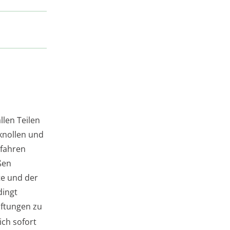
llen Teilen
lknollen und
efahren
ßen
e und der
dingt
iftungen zu
ich sofort