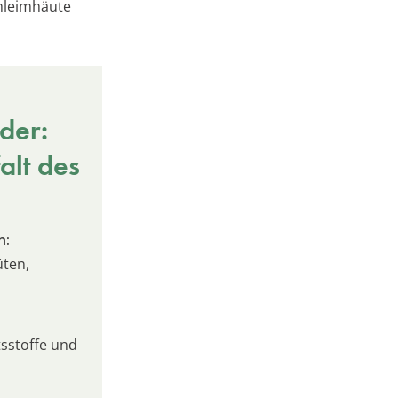
chleimhäute
der:
alt des
n:
üten,
sstoffe und