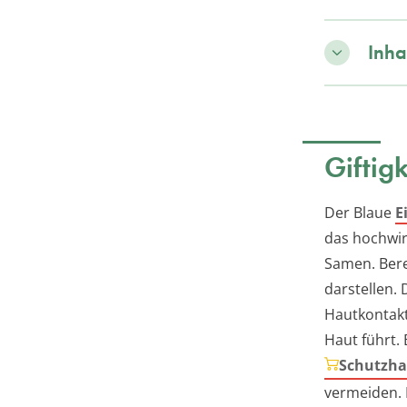
Inha
Giftig
Der Blaue
E
das hochwi
Samen. Bere
darstellen.
Hautkontak
Haut führt.
Schutzh
vermeiden. F