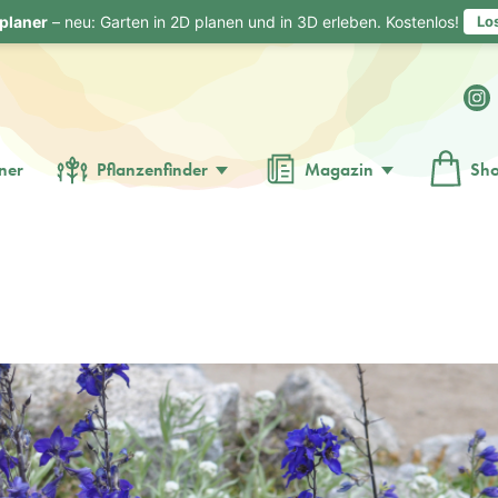
planer
– neu: Garten in 2D planen und in 3D erleben. Kostenlos!
Lo
ner
Pflanzenfinder
Magazin
Sh