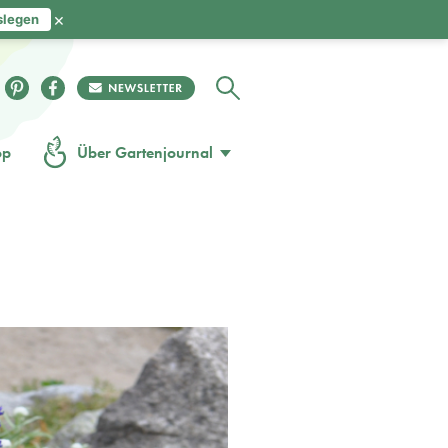
×
slegen
op
Über Gartenjournal