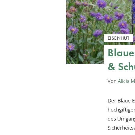
EISENHUT
Blaue
& Sc
Von
Alicia 
Der Blaue E
hochgiftige
des Umgang
Sicherheit