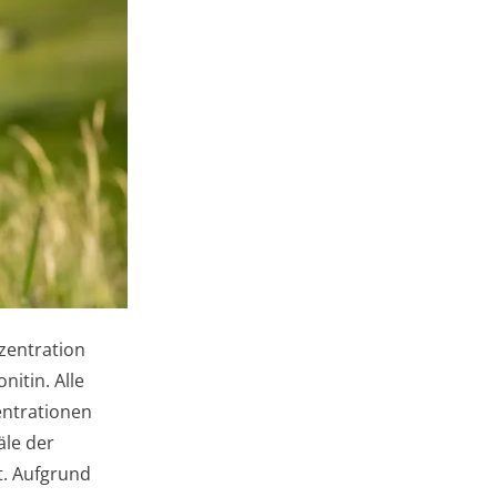
zentration
itin. Alle
entrationen
äle der
t. Aufgrund