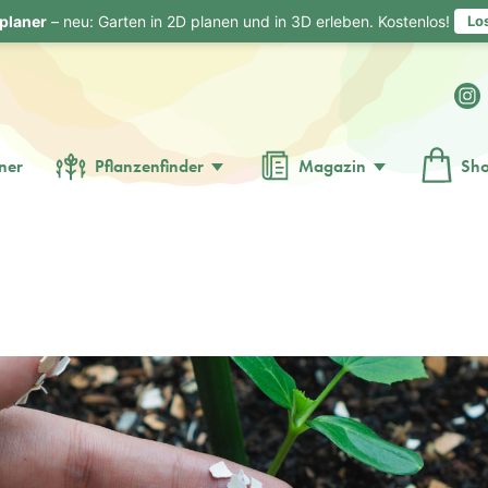
planer
– neu: Garten in 2D planen und in 3D erleben. Kostenlos!
Lo
ner
Pflanzenfinder
Magazin
Sh