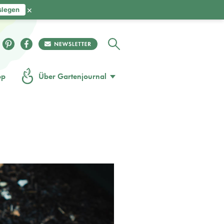
×
slegen
op
Über Gartenjournal