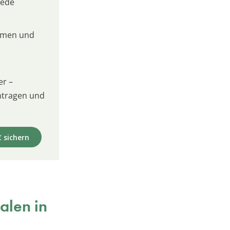
jede
umen und
er –
intragen und
€ sichern
alen in