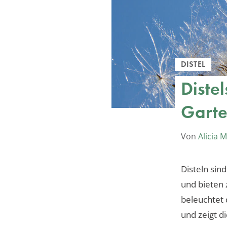
DISTEL
Diste
Garte
Von
Alicia 
Disteln sin
und bieten
beleuchtet 
und zeigt d