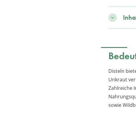
Inha
Bedeut
Disteln biet
Unkraut ver
Zahlreiche I
Nahrungsquel
sowie Wild