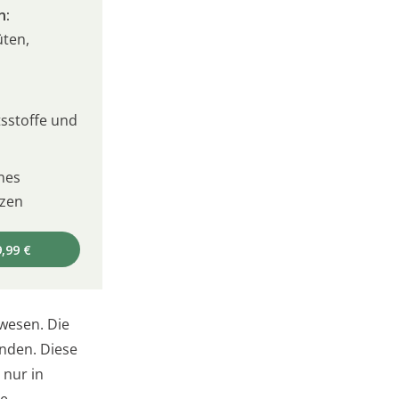
n:
üten,
sstoffe und
nes
izen
,99 €
ewesen. Die
inden. Diese
 nur in
re