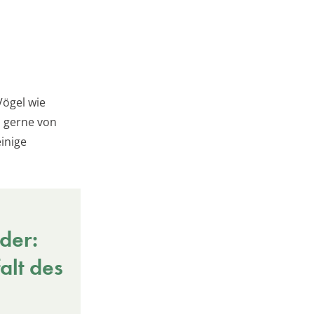
Vögel wie
s gerne von
inige
der:
alt des