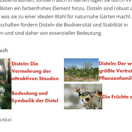
 Blüten ein farbenfrohes Element hinzu. Disteln sind robust
t, was sie zu einer idealen Wahl für naturnahe Gärten macht
schaften fördern Disteln die Biodiversität und Stabilität in
 und sind daher von essenzieller Bedeutung.
auch
Disteln: Der w
Disteln: Die
größte Vertre
Vermehrung der
Pflanzenfamil
attraktiven Stauden
Bedeutung und
Die Früchte d
Symbolik der Distel
rtikel