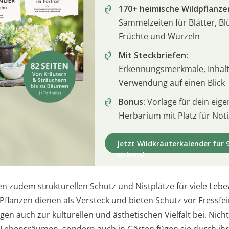
170+ heimische Wildpflanze
Sammelzeiten für Blätter, Bl
Früchte und Wurzeln
Mit Steckbriefen:
Erkennungsmerkmale, Inhalt
Verwendung auf einen Blick
Bonus:
Vorlage für dein eige
Herbarium mit Platz für Not
Jetzt Wildkräuterkalender für 9
sichern!
ten zudem strukturellen Schutz und Nistplätze für viele Leb
 Pflanzen dienen als Versteck und bieten Schutz vor Fressfe
gen auch zur kulturellen und ästhetischen Vielfalt bei. Nicht
 Lebensräumen, sondern auch in Gärten fügen sie durch ih