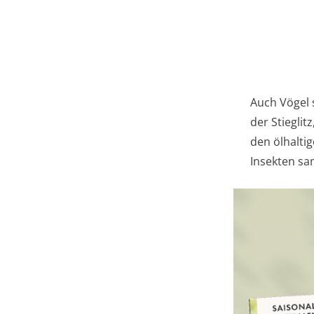
Auch Vögel 
der Stieglit
den ölhalti
Insekten sa