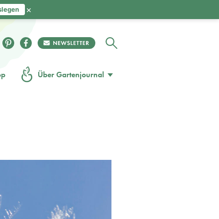
×
slegen
op
Über Gartenjournal