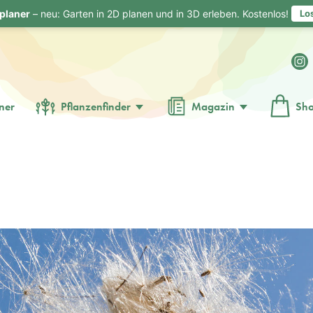
planer
– neu: Garten in 2D planen und in 3D erleben. Kostenlos!
Lo
ner
Pflanzenfinder
Magazin
Sh