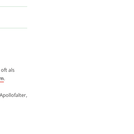
oft als
em
.
Apollofalter,