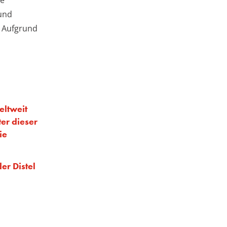
 und
. Aufgrund
eltweit
ter dieser
ie
er Distel