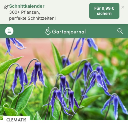
×
🌿
Schnittkalender
Für 9,99 €
300+ Pflanzen,
sichern
perfekte Schnittzeiten!
CLEMATIS