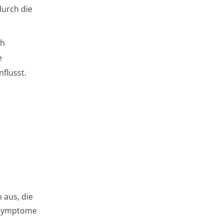
durch die
ch
e
flusst.
 aus, die
r Symptome