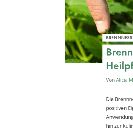
BRENNNESS
Brenn
Heilp
Von
Alicia 
Die Brennne
positiven Ei
Anwendungs
hin zur kul