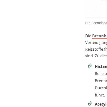
Die Brennha
Die
Brennha
Verteidigun
Reizstoffe f
sind. Zu di
Hista
Rolle 
Brennn
Durchl
führt.
Acetyl