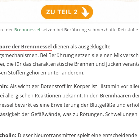
are der
Brennnessel
setzen bei Berührung schmerzhafte Reizstoffe 
are der Brennnessel
dienen als ausgeklügelte
gsmechanismen. Bei Berührung setzen sie einen Mix versc
rei, die für das charakteristische Brennen und Jucken verant
esen Stoffen gehören unter anderem:
min:
Als wichtiger Botenstoff im Körper ist Histamin vor alle
bei allergischen Reaktionen bekannt. In den Brennhaaren de
essel bewirkt es eine Erweiterung der Blutgefäße und erhö
ässigkeit der Gefäßwände, was zu Rötungen, Schwellungen 
cholin:
Dieser Neurotransmitter spielt eine entscheidende 