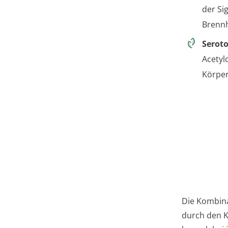
der Si
Brennh
Seroto
Acetyl
Körper
Die Kombina
durch den K