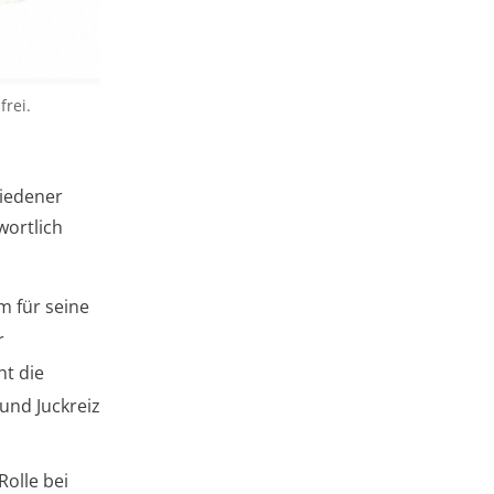
frei.
hiedener
wortlich
m für seine
r
ht die
und Juckreiz
Rolle bei