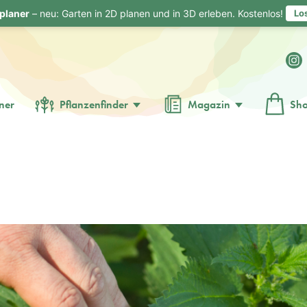
planer
– neu: Garten in 2D planen und in 3D erleben. Kostenlos!
Lo
ner
Pflanzenfinder
Magazin
Sh