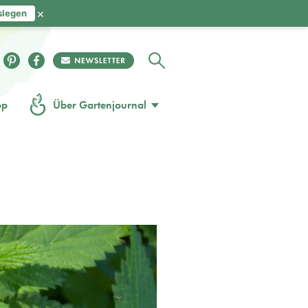
×
slegen
op
Über Gartenjournal