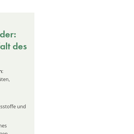
der:
alt des
n:
üten,
sstoffe und
nes
izen