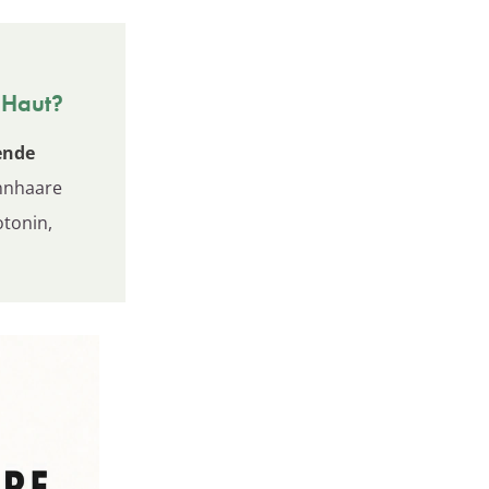
 Haut?
ende
ennhaare
tonin,