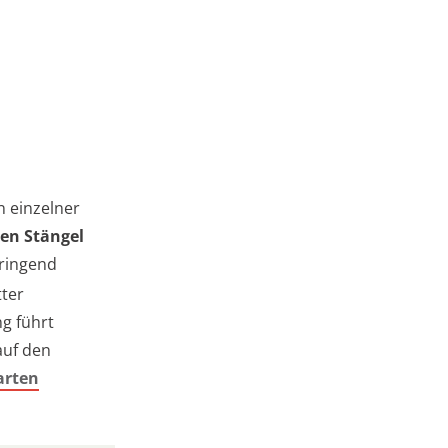
n einzelner
en Stängel
dringend
tter
ng führt
auf den
arten