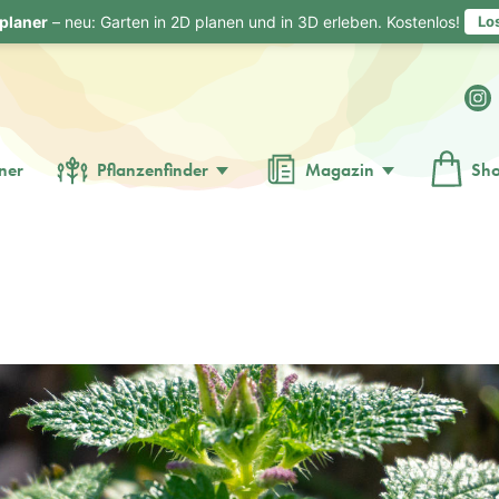
planer
– neu: Garten in 2D planen und in 3D erleben. Kostenlos!
Lo
ner
Pflanzenfinder
Magazin
Sh