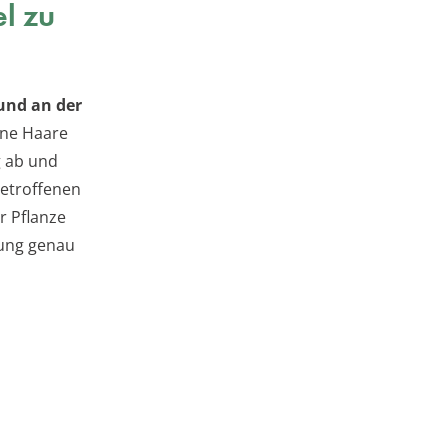
l zu
und an der
ine Haare
g ab und
betroffenen
r Pflanze
rung genau