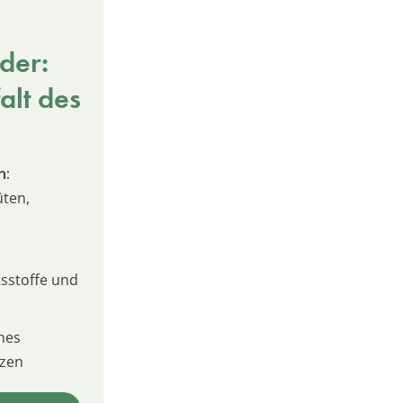
der:
alt des
n:
üten,
sstoffe und
nes
izen