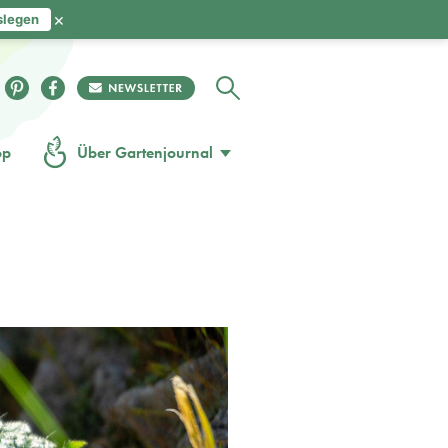
×
slegen
op
Über Gartenjournal