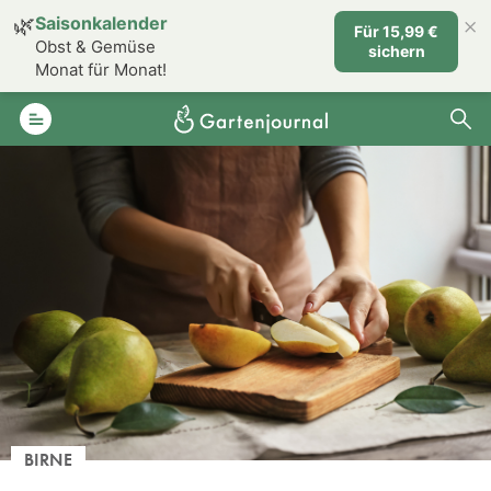
×
🌿
Saisonkalender
Für 15,99 €
Obst & Gemüse
sichern
Monat für Monat!
BIRNE