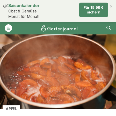
×
🌿
Saisonkalender
Für 15,99 €
Obst & Gemüse
sichern
Monat für Monat!
APFEL